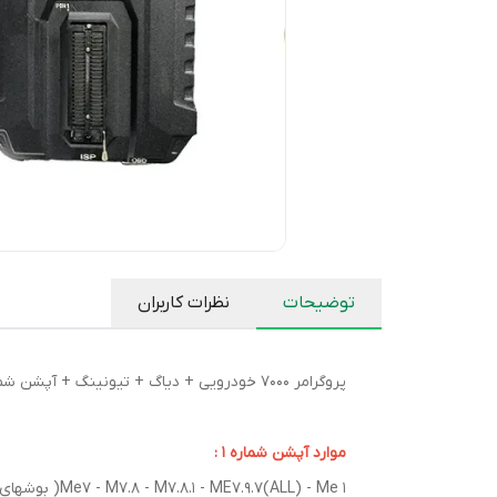
توضیحات
نظرات کاربران
پروگرامر 7000 خودرویی + دیاگ + تیونینگ + آپشن شماره 3 + آپشن شماره 64
موارد آپشن شماره 1 :
Me7 - M7.8 - M7.8.1 - ME7.9.7(ALL) - Me 1( بوشهای چینی 17