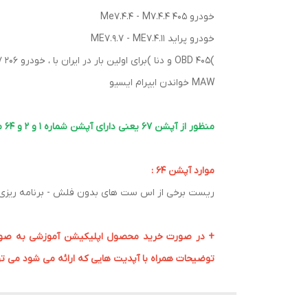
خودرو 405 Me7.4.4 - M7.4.4
خودرو پراید ME7.9.7 - ME7.4.11
)OBD 405 و دنا )برای اولین بار در ایران با ، خودرو 206 ME17.9.17
MAW خواندن ایپرام ایسیو
منظور از آپشن 67 یعنی دارای آپشن شماره 1 و 2 و 64 می باشد
موارد آپشن 64 :
ریست برخی از اس ست های بدون فلش - برنامه ریزی آیسی های RH850 - ایسیو های CCX و ... مطابق انتخاب قطعه در محیط ایسیو کیت 
+ در صورت خرید محصول اپلیکیشن آموزشی به صورت هد
توضیحات همراه با آپدیت هایی که ارائه می شود می تو