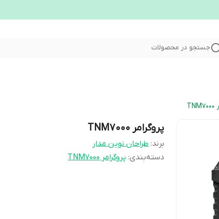
جستجو در محصولات
TN
پروگرامر TNM7000
برند:
طراحان نوین مدار
دسته‌بندی
:
پروگرامر TNM7000